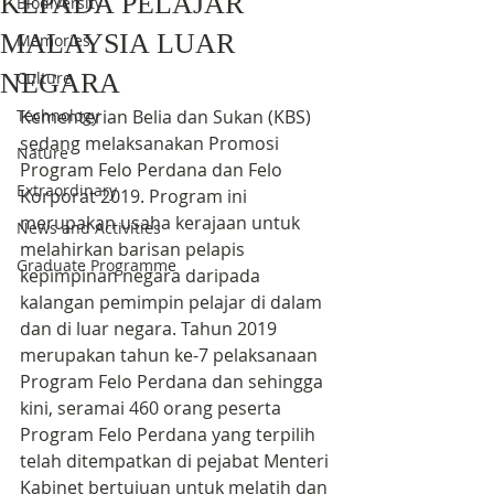
KEPADA PELAJAR
Biodiversity
MALAYSIA LUAR
Memories
NEGARA
Culture
Technology
Kementerian Belia dan Sukan (KBS) 
sedang melaksanakan Promosi 
Nature
Program Felo Perdana dan Felo 
Extraordinary
Korporat 2019. Program ini 
merupakan usaha kerajaan untuk 
News and Activities
melahirkan barisan pelapis 
Graduate Programme
kepimpinan negara daripada 
kalangan pemimpin pelajar di dalam 
dan di luar negara. Tahun 2019 
merupakan tahun ke-7 pelaksanaan 
Program Felo Perdana dan sehingga 
kini, seramai 460 orang peserta 
Program Felo Perdana yang terpilih 
telah ditempatkan di pejabat Menteri 
Kabinet bertujuan untuk melatih dan 