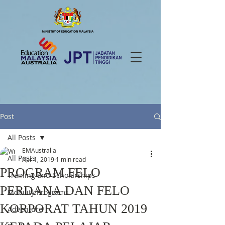
Post
All Posts
EMAustralia
All Posts
Apr 1, 2019
1 min read
PROGRAM FELO
Training and Scholarships
PERDANA DAN FELO
Mobility Programs
KORPORAT TAHUN 2019
Adventure